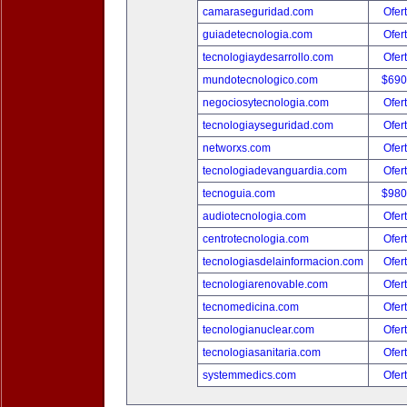
camaraseguridad.com
Ofer
guiadetecnologia.com
Ofer
tecnologiaydesarrollo.com
Ofer
mundotecnologico.com
$690
negociosytecnologia.com
Ofer
tecnologiayseguridad.com
Ofer
networxs.com
Ofer
tecnologiadevanguardia.com
Ofer
tecnoguia.com
$980
audiotecnologia.com
Ofer
centrotecnologia.com
Ofer
tecnologiasdelainformacion.com
Ofer
tecnologiarenovable.com
Ofer
tecnomedicina.com
Ofer
tecnologianuclear.com
Ofer
tecnologiasanitaria.com
Ofer
systemmedics.com
Ofer