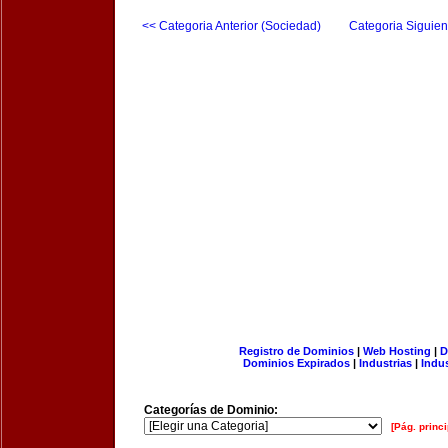
<< Categoria Anterior (Sociedad)
Categoria Siguien
Registro de Dominios
|
Web Hosting
|
D
Dominios Expirados
|
Industrias
|
Indu
Categorías de Dominio:
[Pág. princi