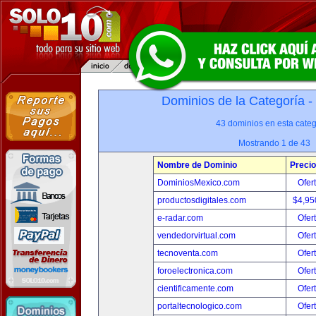
Dominios de la Categoría -
43 dominios en esta categ
Mostrando 1 de 43
Nombre de Dominio
Precio
DominiosMexico.com
Ofer
productosdigitales.com
$4,95
e-radar.com
Ofer
vendedorvirtual.com
Ofer
tecnoventa.com
Ofer
foroelectronica.com
Ofer
cientificamente.com
Ofer
portaltecnologico.com
Ofer