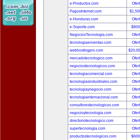
e-Productos.com
Ofer
PagosInternet.com
$1,50
e-Honduras.com
Ofer
e-Soporte.com
$800
NegociosTecnologia.com
Ofer
tecnologiaenventas.com
Ofer
webhostingpro.com
$20,0
mercadotecnologico.com
Ofer
negociostecnologicos.com
Ofer
tecnologiacomercial.com
Ofer
tecnologiasindustriales.com
Ofer
tecnologiaynegocio.com
Ofer
tecnologiainternacional.com
Ofer
consultorestecnologicos.com
Ofer
negocioytecnologia.com
Ofer
directoriotecnologico.com
Ofer
supertecnologia.com
Ofer
productostecnologicos.com
$600