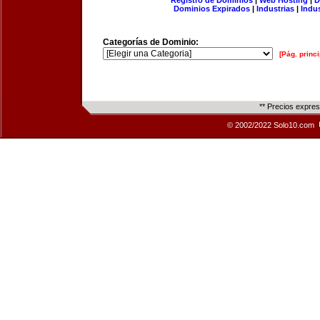
Registro de Dominios
|
Web Hosting
|
D
Dominios Expirados
|
Industrias
|
Indu
Categorías de Dominio:
[Pág. princi
** Precios expre
© 2002/2022 Solo10.com