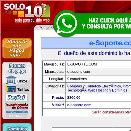
e-Soporte.c
El dueño de este dominio lo ha
Mayusculas:
E-SOPORTE.COM
Minusculas:
e-soporte.com
Longitud:
9 caracteres
Categorias:
Compras y Comercio ElectrÃ³nico
,
Info
TecnologÃ­a
,
Web Hosting y Dominios
Precio:
$800.00
Visitar!
e-soporte.com
Serán consideradas ofer