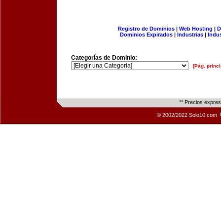
Registro de Dominios
|
Web Hosting
|
D
Dominios Expirados
|
Industrias
|
Indu
Categorías de Dominio:
[Pág. princi
** Precios expre
© 2002/2022 Solo10.com