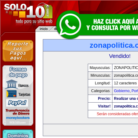
zonapolitica
Vendido!
Mayusculas:
ZONAPOLITI
Minusculas:
zonapolitica.
Longitud:
12 caracteres
Categorias:
Gobierno
,
Por
Precio:
Realizar una o
Visitar!
zonapolitica.
Serán consideradas ofer