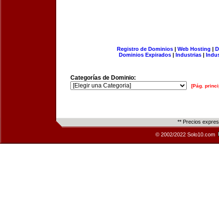
Registro de Dominios
|
Web Hosting
|
D
Dominios Expirados
|
Industrias
|
Indu
Categorías de Dominio:
[Pág. princi
** Precios expre
© 2002/2022 Solo10.com